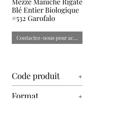
Mezze Maniche Rigate
Blé Entier Biologique
#532 Garofalo
Contactez-nous pour acheter
Code produit
34444
Format
16x500g