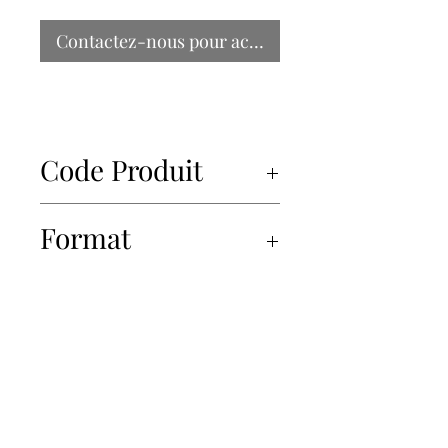
Contactez-nous pour acheter
Code Produit
Format
2x3kg
450-934-6220
info@Papille.ca