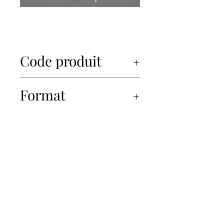
Code produit
34448
Format
16x500g
450-934-6220
info@Papille.ca
2866 Boul. Daniel Johnson, Laval, Quebec, H7P 5Z7
© 2019 Les Importations Papille. Tous droits réservés.