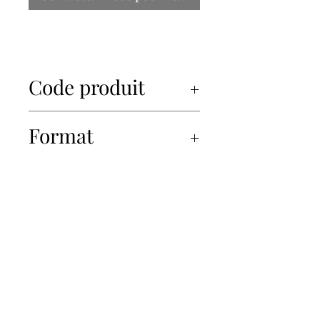
Code produit
50029
Format
6x560ml
450-934-6220
info@Papille.ca
2866 Boul. Daniel Johnson, Laval, Quebec, H7P 5Z7
© 2019 Les Importations Papille. Tous droits réservés.