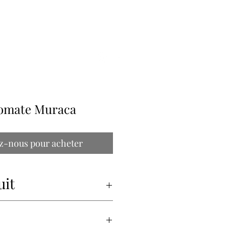
ILLE
tomate Muraca
z-nous pour acheter
uit