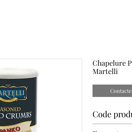
À PROPOS
NOS PARTENAIRES
CONTACT
IMPORTATIONS PAP
Chapelure P
Martelli
Contacte
Code prod
34960