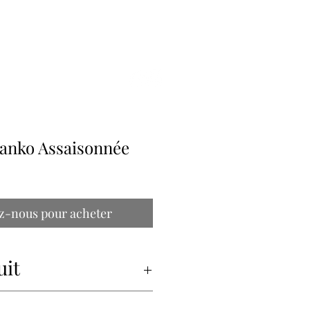
ILLE
anko Assaisonnée
z-nous pour acheter
uit