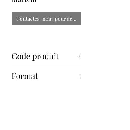
Contactez-nous pour acheter
Code produit
34964
Format
12x314ml
450-934-6220
info@Papille.ca