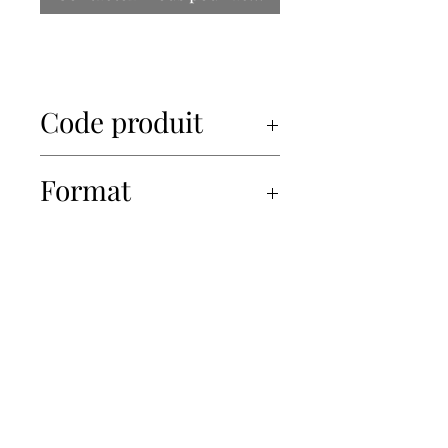
Code produit
41008
Format
6x4x275ml
450-934-6220
info@Papille.ca
2866 Boul. Daniel Johnson, Laval, Quebec, H7P 5Z7
© 2019 Les Importations Papille. Tous droits réservés.