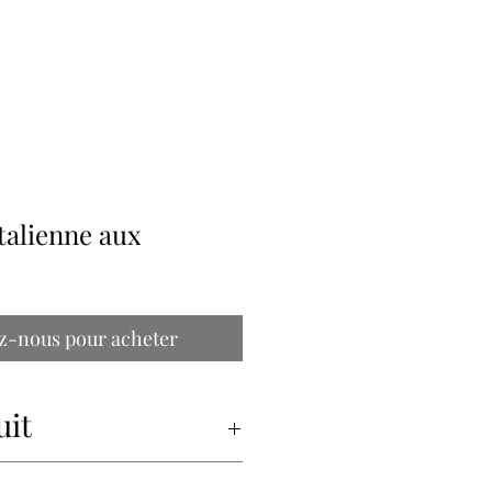
ILLE
talienne aux
z-nous pour acheter
uit