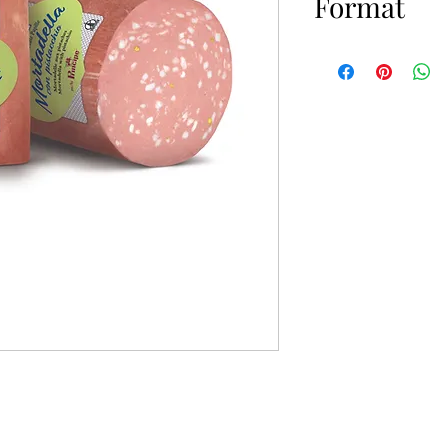
Format
2x5kg