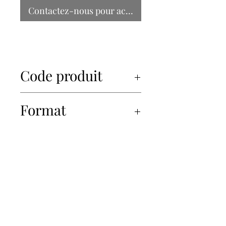
Contactez-nous pour acheter
Code produit
34414
Format
16x500g
450-934-6220
info@Papille.ca
2866 Boul. Daniel Johnson, Laval, Quebec, H7P 5Z7