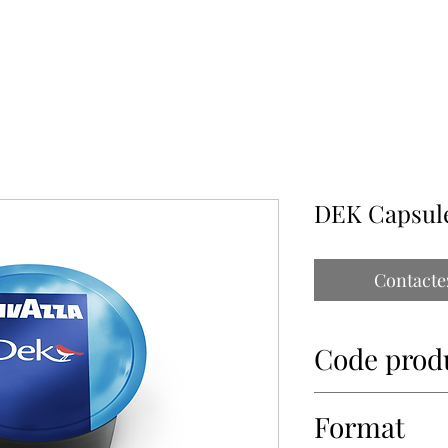
À PROPOS
NOS PARTENAIRES
CONTACT
IMPORTATIONS PAP
DEK Capsul
Contacte
Code prod
81027
Format