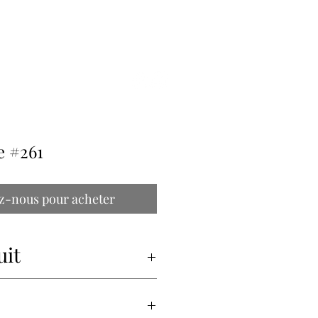
ILLE
e #261
z-nous pour acheter
uit