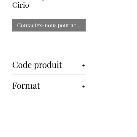
Cirio
Contactez-nous pour acheter
Code produit
36802
Format
12x446ml
450-934-6220