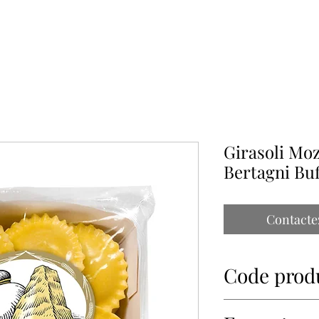
À PROPOS
NOS PARTENAIRES
CONTACT
IMPORTATIONS PAP
Girasoli Moz
Bertagni Buf
Contacte
Code prod
34806