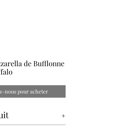
ILLE
zarella de Bufflonne
falo
z-nous pour acheter
uit