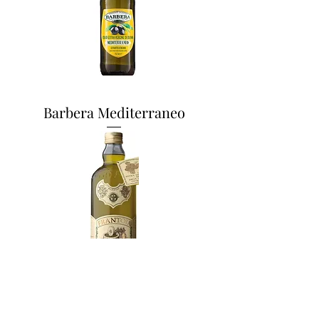
Barbera Mediterraneo
Frantoia 1L