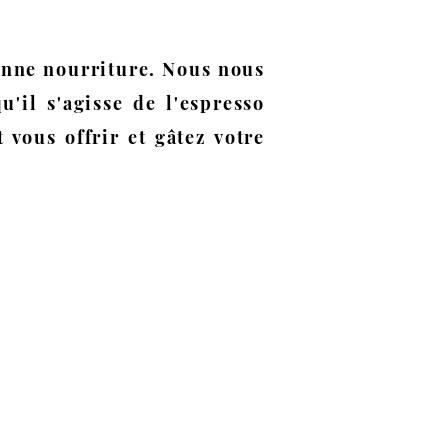
onne nourriture. Nous nous
'il s'agisse de l'espresso
 vous offrir et gâtez votre
450-934-6220
info@Papille.ca
2866 Boul. Daniel Johnson,